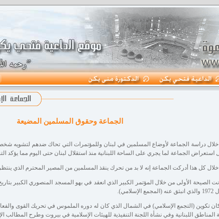
الجماعة وحقوق المسلمين المضيعة
لال دراسة الجماعة لأوضاع المسلمين في لبنان وللمؤتمرات التي تحاك ضدهم لتشويه شخص
 استعراض الجماعة لما يجري على الساحة اللبنانية منذ استقلال لبنان حتى اليوم مما يؤكد الت
لال كل هذا أدركت الجماعة إنه لا بد من تحرك ينقذ المسلمين من المصير المحترم الذي ينتظر
المجمع الإسلامي).
ان تكوين (التجمع الإسلامي) في الشمال الذي كان له دوره الملموس في تحريك القوى والفعال
 المناطق اللبنانية وفي نشأة اللجنة التنفيذية للهيئات الإسلامية في بيروت وطرح المطالب الإس