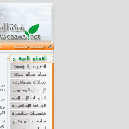
من خ
خلال
من خ
الأول 1972 والذي انبثق عنه (
ثم ك
كافة