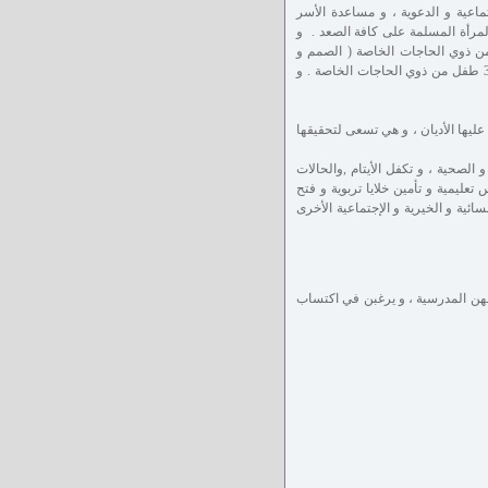
ماعية و الدعوية ، و مساعدة الأسر
1972 م. تحت العلم و الخبر 293/ أد صورة لأهمية المرأة المسلمة على كافة الصعد . و
ً لرعاية و تدريب الأطفال من ذوي الحاجات الخاصة ( الصمم و
التنمية الفكرية ) و مركزاً لرعاية الأيتام المشردين . و قد رعت و أهَّلت الرابطة ما يقارب الـ 350 طفل من ذوي الحاجات الخاصة . و
عليها الأديان ، و هي تسعى لتحقيقها
 الصحية ، و تكفل الأيتام ,والحالات
تعليمية و تأمين خلايا تربوية و فتح
ئية و الخيرية و الإجتماعية الأخرى
علومهن المدرسية ، و يرغبن في اكتساب