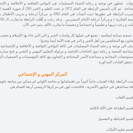
خوات عملهن في توعية و رعاية النساء المسلمات في النواحي الثقافية و الأخلاقية و الإجت
المحتاجة . ثم كان تأسيس الرابطة في العام 
استمرت الرابطة في تطورها حيث أنشأت في العام 1982 م. مركزا
لت و رعت تربوياً و تعليمياً و اجتماعياً و معيشياً ما يقارب الألف يتيم حتى الآن .
جمعية نسائية إسلامية ، تجمع في عملها كل واجبات الخير و البر التي جاء بها الإسلام و حضت 
تعاون مع المخلصين من أهل الخير و البر في هذه الأمة أينما وجدوا .
دف الى توعية و رعاية النساء المسلمات في كافة النواحي الثقافية و الأخلاقية و الإجتماعية و
جتماعية الصعبة و رعاية ذوي الحاجات الخاصة و مزاولة التعليم المهني و التقني و فتح مدارس 
ستوصفات المجانية و مساعدة الأسر المحتاجة و التعاون مع كافة المؤسسات و الجمعيات النسا
 يحقق الغايات المذكورة .
المركز المهني و الإجتماعي
مت الرابطة بإيلاء الفتيات جانباً كبيراً من اهتماماتها و بخاصة اللواتي لم يتمكن من متابعة 
ة تساعدهن في حياتهن الأسرية ، فافتتحت لهن في مركزها الرئيسي أربعة اقسام هي :