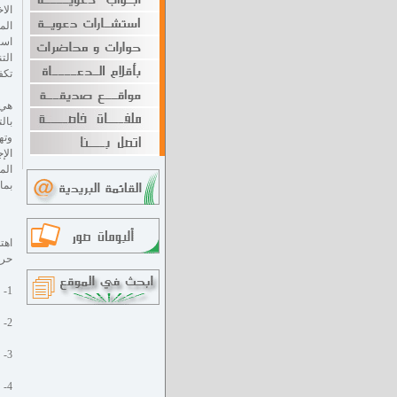
الا
تكف
هي 
بال
وته
الإ
الم
بما
اهت
حرف
1- قسم اللغات
2- قسم الطباعة على الآلة الكاتبة
3- قسم الخياطة و التفصيل
4- قسم تعليم الأميّات