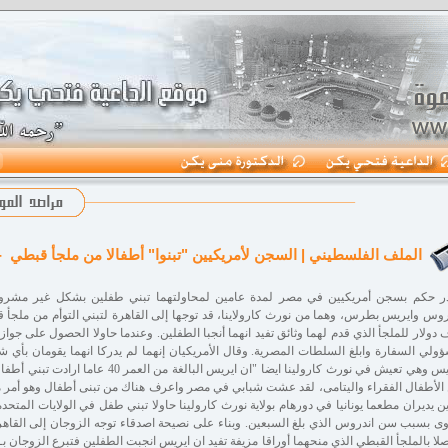
الملف الفلسطيني | السجن لأمريكيين "تبنوا" أطفالا من ملجأ قبطي 
 حكم بسجن أمريكيين في مصر لمدة عامين لمحاولتهما تبني طفلين بشكل غير مشروع.
ف دولار للملجأ الذي قدم لهما وثائق تفيد انهما أنجبا الطفلين. وعندما حاولا الحصول على ج
ولي السفارة وابلغ السلطات المصرية. وقال الأمريكيان إنهما لم يدركا انهما يقومان بأ
ايريس وهي تعيش في نورث كارولينا ايضا "ان ايري
الأطفال الفقراء واليتامى، لقد عشت شبابي في مصر واعرف هناك من تبنى أطفال وهو أمر 
ى بسبب سن اندروس الذي بلغ السبعين. وبناء على نصيحة اصدقاء توجه الزوجان إلى القا