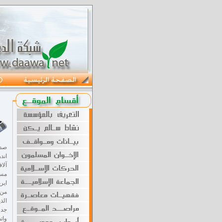
صدر
آلا
مسؤ
من 
جدو