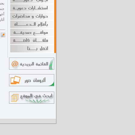
بجس
أعو
أثا