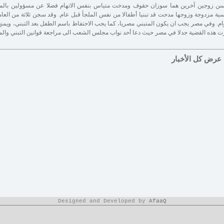
ن زوجين آخرين هما سوزان حقوف ومدخت متياس بنفس الاتهام فضلا عن مسؤولين بالملج
ام. وفي مصر يجب ان يكون المتبني مصريا، كما يجب الاحتفاظ باسم الطفل بعد التبني، ويمنع مغ
رت هذه القضية جدلا في مصر حيث دعا أحد نواب مجلس الشعب الى مراجعة قوانين التبني والم
عرض كل الأخبار
Designed and Developed by
AfaaQ