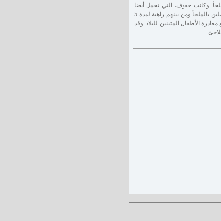
أ. وكانت حقوف، التي تحمل أيضا
جنسية مزدوجة وزوجها مدحت قد تبنيا أطفالا من نفس الملجأ قبل عام. وقد سجن ثلاثة من العاملين بالملجأ ومن بينهم راهبة لمدة 5
ادرة الأطفال المتبنين للبلاد. وقد
لاجئ.