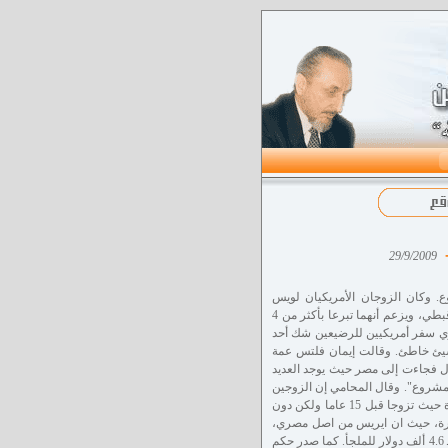
-
29/9/2009
 وكان الزوجان الأمريكيان لويس
اندروس وايريس بطرس، وهما من نورث كارولاينا، قد توجها إلى القاهرة لتبني التوأم من ملجأ قبطي، ويزعم أنهما تبرعا بأكثر من 4
وازي سفر أمريكيين للرضيعين شك أحد
ي شيئ خاطئ. وقالت إيمان فلتس عمة
س البالغة من العمر 40 عاما ارادت تبني أطفال فجاءت إلى مصر حيث يوجد العديد
مشروع". وقال المحامي إن الزوجين
الذين يديران مطعما يونانيا في دورهام بولاية نورث كارولينا حاولا تبني طفل في الولايات المتحدة حيث تزوجا قبل 15 عاما ولكن دون
هرة، حيث ان ايريس من اصل مصري،
واتصلا بالملجأ القبطي الذي منحهما أوراقا مزيفة تفيد ان ايريس انجبت الطفلين فتبرع الزوجان بـ 4.6 ألف دولار للملجأ. كما صدر حكم