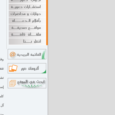
وفا
تقف
تشي
إست
كلم
آل 
حفل