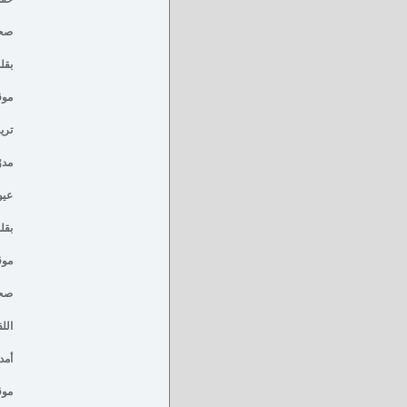
صحي
بقل
موق
تري
مدو
عيو
بقل
موق
صحيف
الل
أمد 
موق