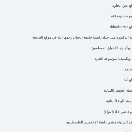
ع عين الحلوة
akkarpr
sidonia
ة الدكتورة منى حداد رئيسة جامعة الجنان رحمها الله في موقع الجامعة
ويكيبيديا الإخوان المسلمون
ويكيبيدياالموسوعة الحرة
جتمع
ع أمد
فة السفير اللبنانية
ة اللواء اللبنانية
 د.علي لاغا (اللواء)
ز الزيتونة منتدى رابطة الإعلاميين الفلسطنيين