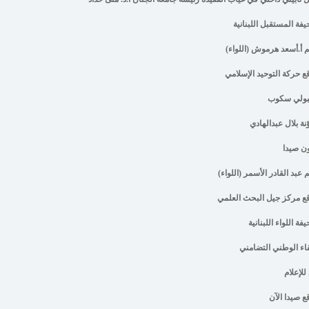
فة المستقبل اللبنانية
م أ.أسعد هرموش (اللواء)
ع حركة التوحيد الإسلامي
بولي سكوب
ّنة بلال عبدالهادي
ن صيدا
م عبد القادر الأسمر (اللواء)
ع مركز جيل البحث العلمي
ة اللواء اللبنانية
قاء الوطني التضامني
للإعلام
ع صيدا الآن