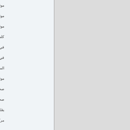
موق
موقع ess
موقع news
كلم
في 
في 
الم
موق
صحي
صحيف
بقلم
مرك